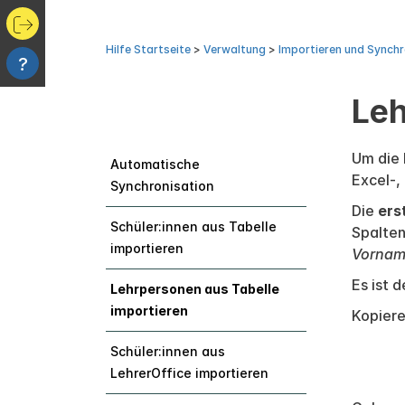
Hilfe Startseite
>
Verwaltung
>
Importieren und Synchr
?
Leh
Um die 
Automatische
Excel-,
Synchronisation
Die
ers
Schüler:innen aus Tabelle
Spalten
importieren
Vorname
Es ist 
Lehrpersonen aus Tabelle
importieren
Kopiere
Schüler:innen aus
LehrerOffice importieren