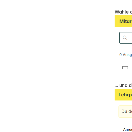
Wähle d
... und 