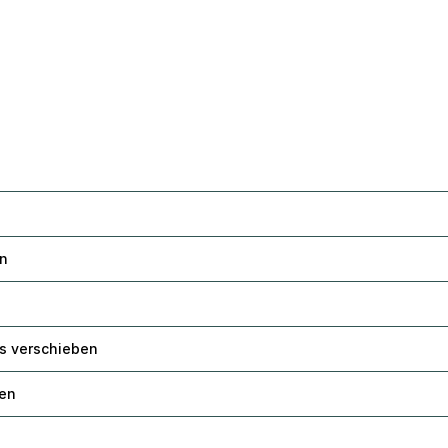
en
us verschieben
len