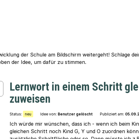
wicklung der Schule am Bildschirm weitergeht! Schlage de
eben der Idee, um dafür zu stimmen.
Lernwort in einem Schritt gl
zuweisen
Status:
neu
Idee von:
Benutzer gelöscht
Publiziert am:
05.09.
Ich würde mir wünschen, dass ich - wenn ich beim Kind
gleichen Schritt noch Kind G, Y und O zuordnen könnte.
zusätzliche Schaltfläche oder so. Dann müsste ich z.B