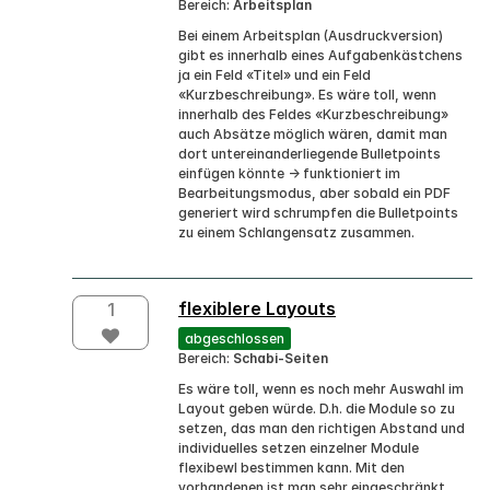
Bereich:
Arbeitsplan
Bei einem Arbeitsplan (Ausdruckversion)
gibt es innerhalb eines Aufgabenkästchens
ja ein Feld «Titel» und ein Feld
«Kurzbeschreibung». Es wäre toll, wenn
innerhalb des Feldes «Kurzbeschreibung»
auch Absätze möglich wären, damit man
dort untereinanderliegende Bulletpoints
einfügen könnte → funktioniert im
Bearbeitungsmodus, aber sobald ein PDF
generiert wird schrumpfen die Bulletpoints
zu einem Schlangensatz zusammen.
flexiblere Layouts
1
abgeschlossen
Bereich:
Schabi-Seiten
Es wäre toll, wenn es noch mehr Auswahl im
Layout geben würde. D.h. die Module so zu
setzen, das man den richtigen Abstand und
individuelles setzen einzelner Module
flexibewl bestimmen kann. Mit den
vorhandenen ist man sehr eingeschränkt